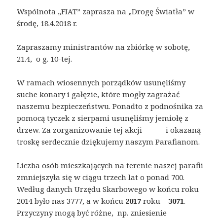
Wspólnota „FIAT” zaprasza na „Drogę Światła” w
środę, 18.4.2018 r.
Zapraszamy ministrantów na zbiórkę w sobotę,
21.4, o g. 10-tej.
W ramach wiosennych porządków usunęliśmy
suche konary i gałęzie, które mogły zagrażać
naszemu bezpieczeństwu. Ponadto z podnośnika za
pomocą tyczek z sierpami usunęliśmy jemiołę z
drzew. Za zorganizowanie tej akcji i okazaną
troskę serdecznie dziękujemy naszym Parafianom.
Liczba osób mieszkających na terenie naszej parafii
zmniejszyła się w ciągu trzech lat o ponad 700.
Według danych Urzędu Skarbowego w końcu roku
2014 było nas 3777, a w końcu
2017
roku –
3071
.
Przyczyny mogą być różne, np. zniesienie