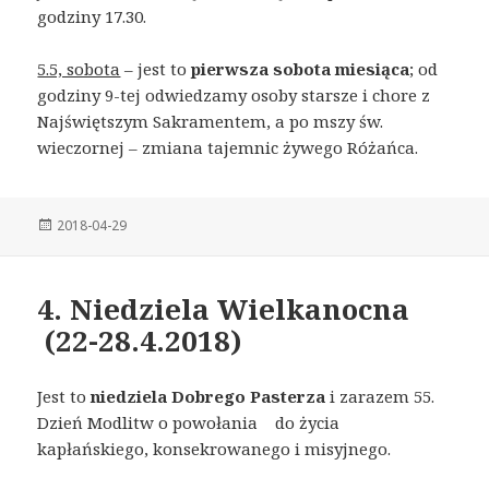
godziny 17.30.
5.5, sobota
– jest to
pierwsza sobota miesiąca
; od
godziny 9-tej odwiedzamy osoby starsze i chore z
Najświętszym Sakramentem, a po mszy św.
wieczornej – zmiana tajemnic żywego Różańca.
Posted
2018-04-29
on
4. Niedziela Wielkanocna
(22-28.4.2018)
Jest to
niedziela Dobrego Pasterza
i zarazem 55.
Dzień Modlitw o powołania do życia
kapłańskiego, konsekrowanego i misyjnego.