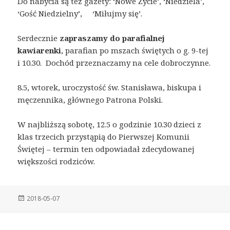
Do nabycia są też gazety: ‘Nowe Życie’, ‘Niedziela’,
‘Gość Niedzielny’, ‘Miłujmy się’.
Serdecznie
zapraszamy do parafialnej
kawiarenki
, parafian po mszach świętych o g. 9-tej
i 10.30. Dochód przeznaczamy na cele dobroczynne.
8.5, wtorek, uroczystość św. Stanisława, biskupa i
męczennika, głównego Patrona Polski.
W najbliższą sobotę, 12.5 o godzinie 10.30 dzieci z
klas trzecich przystąpią do Pierwszej Komunii
Świętej – termin ten odpowiadał zdecydowanej
większości rodziców.
Posted
2018-05-07
on