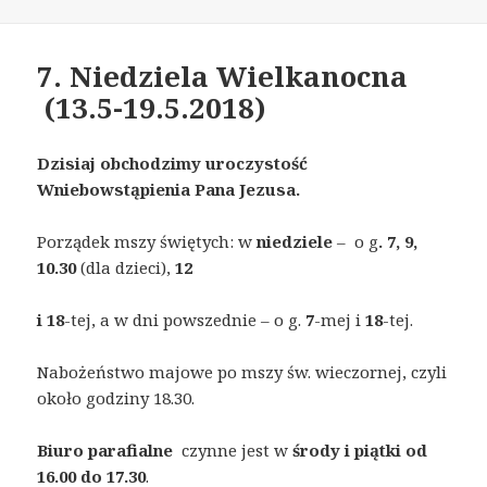
on
7. Niedziela Wielkanocna
(13.5-19.5.2018)
Dzisiaj obchodzimy uroczystość
Wniebowstąpienia Pana Jezusa.
Porządek mszy świętych: w
niedziele
– o g
. 7, 9,
10.30
(dla dzieci),
12
i 18
-tej, a w dni powszednie – o g.
7
-mej i
18
-tej.
Nabożeństwo majowe po mszy św. wieczornej, czyli
około godziny 18.30.
Biuro parafialne
czynne jest w
środy i piątki od
16.00 do 17.30
.