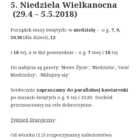
5. Niedziela Wielkanocna
(29.4 – 5.5.2018)
Porządek mszy świętych: w
niedzielę
– o g
. 7, 9,
10.30
(dla dzieci),
12
i
18
-tej, a w dni powszednie – o g.
7
-mej i
18
-tej.
Do nabycia są gazety: ‘Nowe Życie’, ‘Niedziela’, ‘Gość
Niedzielny’, ‘Miłujmy się’.
Serdecznie
zapraszamy do parafialnej kawiarenki
po mszach świętych o g. 9-tej i 10.30. Dochód
przeznaczamy na cele dobroczynne.
Tydzień liturgiczny
:
Od wtorku (1.5) rozpoczynamy nabożeństwa