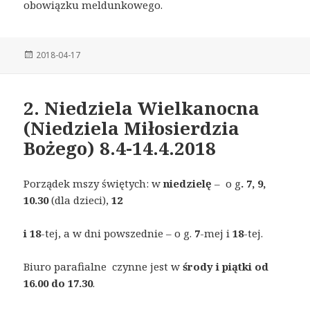
obowiązku meldunkowego.
Posted
2018-04-17
on
2. Niedziela Wielkanocna
(Niedziela Miłosierdzia
Bożego) 8.4-14.4.2018
Porządek mszy świętych: w
niedzielę
– o g
. 7, 9,
10.30
(dla dzieci),
12
i 18
-tej, a w dni powszednie – o g.
7
-mej i
18
-tej.
Biuro parafialne czynne jest w
środy i piątki od
16.00 do 17.30
.