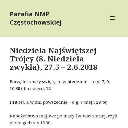
Parafia NMP
Częstochowskiej
MENU
AND
WIDGETS
Niedziela Najświętszej
Trójcy (8. Niedziela
zwykła), 27.5 – 2.6.2018
Porządek mszy świętych: w
niedziele
– o g
. 7, 9,
10.30
(dla dzieci),
12
i 18
-tej, a w dni powszednie – o g.
7
-mej i
18
-tej.
Nabożeństwo majowe po mszy św. wieczornej, czyli
około godziny 18.30.