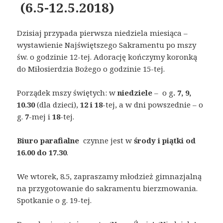
(6.5-12.5.2018)
Dzisiaj przypada pierwsza niedziela miesiąca –
wystawienie Najświętszego Sakramentu po mszy
św. o godzinie 12-tej. Adorację kończymy koronką
do Miłosierdzia Bożego o godzinie 15-tej.
Porządek mszy świętych: w
niedziele
– o g
. 7, 9,
10.30
(dla dzieci),
12
i 18
-tej, a w dni powszednie – o
g.
7
-mej i
18
-tej.
Biuro parafialne
czynne jest w
środy i piątki od
16.00 do 17.30
.
We wtorek, 8.5, zapraszamy młodzież gimnazjalną
na przygotowanie do sakramentu bierzmowania.
Spotkanie o g. 19-tej.