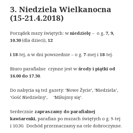
3. Niedziela Wielkanocna
(15-21.4.2018)
Porządek mszy świętych: w
niedzielę
– o g
. 7, 9,
10.30
(dla dzieci),
12
i 18
-tej, a w dni powszednie – o g.
7
-mej i
18
-tej.
Biuro parafialne czynne jest w
środy i piątki od
16.00 do 17.30
.
Do nabycia są też gazety: ‘Nowe Życie’, ‘Niedziela’,
‘Gość Niedzielny’, ‘Miłujmy się’.
Serdecznie
zapraszamy do parafialnej
kawiarenki
, parafian po mszach świętych o g. 9-tej
i 10.30. Dochód przeznaczamy na cele dobroczynne.