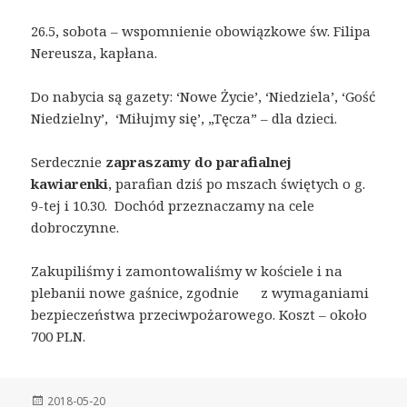
26.5, sobota – wspomnienie obowiązkowe św. Filipa
Nereusza, kapłana.
Do nabycia są gazety: ‘Nowe Życie’, ‘Niedziela’, ‘Gość
Niedzielny’, ‘Miłujmy się’, „Tęcza” – dla dzieci.
Serdecznie
zapraszamy do parafialnej
kawiarenki
, parafian dziś po mszach świętych o g.
9-tej i 10.30. Dochód przeznaczamy na cele
dobroczynne.
Zakupiliśmy i zamontowaliśmy w kościele i na
plebanii nowe gaśnice, zgodnie z wymaganiami
bezpieczeństwa przeciwpożarowego. Koszt – około
700 PLN.
Posted
2018-05-20