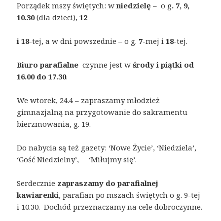
Porządek mszy świętych: w
niedzielę
– o g
. 7, 9,
10.30
(dla dzieci),
12
i 18
-tej, a w dni powszednie – o g.
7
-mej i
18
-tej.
Biuro parafialne
czynne jest w
środy i piątki od
16.00 do 17.30
.
We wtorek, 24.4 – zapraszamy młodzież
gimnazjalną na przygotowanie do sakramentu
bierzmowania, g. 19.
Do nabycia są też gazety: ‘Nowe Życie’, ‘Niedziela’,
‘Gość Niedzielny’, ‘Miłujmy się’.
Serdecznie
zapraszamy do parafialnej
kawiarenki
, parafian po mszach świętych o g. 9-tej
i 10.30. Dochód przeznaczamy na cele dobroczynne.