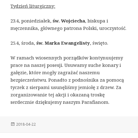
Tydzień liturgiczny:
23.4, poniedziałek,
św. Wojciecha
, biskupa i
męczennika, głównego patrona Polski, uroczystość.
25.4, środa,
św. Marka Ewangelisty
, święto.
W ramach wiosennych porządków kontynuujemy
prace na naszej posesji. Usuwamy suche konary i
gałęzie, które mogły zagrażać naszemu
bezpieczeństwu. Ponadto z podnośnika za pomocą
tyczek z sierpami usunęliśmy jemiołę z drzew. Za
zorganizowanie tej akcji i okazaną troskę
serdecznie dziękujemy naszym Parafianom.
Posted
2018-04-22
on