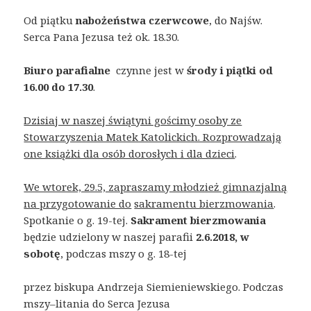
Od piątku
nabożeństwa czerwcowe
, do Najśw.
Serca Pana Jezusa też ok. 18.30.
Biuro parafialne
czynne jest w
środy i piątki od
16.00 do 17.30
.
Dzisiaj w naszej świątyni gościmy osoby ze
Stowarzyszenia Matek Katolickich. Rozprowadzają
one książki dla osób dorosłych i dla dzieci
.
We wtorek, 29.5, zapraszamy młodzież gimnazjalną
na przygotowanie do
sakramentu bierzmowania
.
Spotkanie o g. 19-tej.
Sakrament bierzmowania
będzie udzielony w naszej parafii
2.6.2018, w
sobotę
, podczas mszy o g. 18-tej
przez biskupa Andrzeja Siemieniewskiego. Podczas
mszy–litania do Serca Jezusa