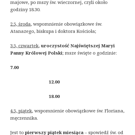
majowe, po mszy św. wieczornej, czyli około
godziny 18.30.
2.5, środa
, wspomnienie obowiązkowe św.
Atanazego, biskupa i doktora Kościoła;
3.5, czwartek
,
uroczystość Najświętszej Maryi
Panny Królowej Polski
; msze święte o godzinie:
7.00
12.00
18.00
4.5, piątek
, wspomnienie obowiązkowe św. Floriana,
męczennika.
Jest to
pierwszy piątek miesiąca
– spowiedź św. od