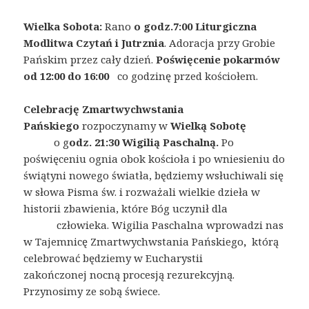
Wielka Sobota:
Rano
o godz.7:00 Liturgiczna
Modlitwa Czytań i Jutrznia
. Adoracja przy Grobie
Pańskim przez cały dzień.
Poświęcenie pokarmów
od 12:00 do 16:00
co godzinę przed kościołem.
Celebrację Zmartwychwstania
Pańskiego
rozpoczynamy w
Wielką Sobotę
o g
odz. 21:30
Wigilią Paschalną.
Po
poświęceniu ognia obok kościoła i po wniesieniu do
świątyni nowego światła, będziemy wsłuchiwali się
w słowa Pisma św. i rozważali wielkie dzieła w
historii zbawienia, które Bóg uczynił dla
człowieka.
Wigilia Paschalna wprowadzi nas
w Tajemnicę Zmartwychwstania Pańskiego
,
którą
celebrować będziemy w Eucharystii
zakończonej nocną procesją rezurekcyjną.
Przynosimy ze sobą świece.