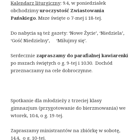
Kalendarz liturgiczny
: 9.4, w poniedziałek
obchodzimy
uroczystość Zwiastowania
Pańskiego
. Msze święte o 7-mej i 18-tej.
Do nabycia są też gazety: ‘Nowe Życie’, ‘Niedziela’,
‘Gość Niedzielny’, ‘Miłujmy się’.
Serdecznie
zapraszamy do parafialnej kawiarenki
po mszach świętych o g. 9-tej i 10.30. Dochód
przeznaczamy na cele dobroczynne.
Spotkanie dla młodzieży z trzeciej klasy
gimnazjum (przygotowanie do bierzmowania) we
wtorek, 10.4, o g. 19-tej.
Zapraszamy ministrantów na zbiórkę w sobotę,
14.4, o g. 10-tej.