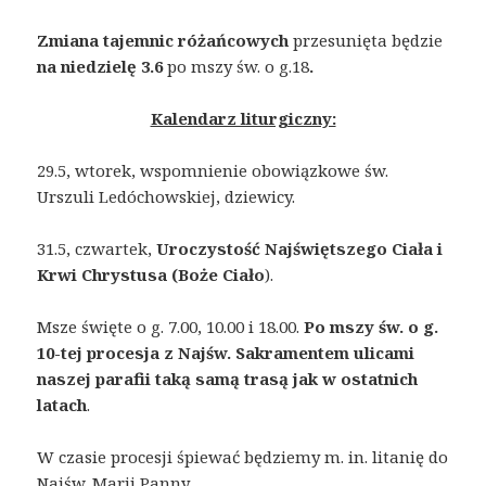
Zmiana tajemnic różańcowych
przesunięta będzie
na niedzielę 3.6
po mszy św. o g.18
.
Kalendarz liturgiczny:
29.5, wtorek, wspomnienie obowiązkowe św.
Urszuli Ledóchowskiej, dziewicy.
31.5, czwartek,
Uroczystość Najświętszego Ciała i
Krwi Chrystusa (Boże Ciało
).
Msze święte o g. 7.00, 10.00 i 18.00.
Po mszy św. o g.
10-tej procesja z Najśw. Sakramentem ulicami
naszej parafii taką samą trasą jak w ostatnich
latach
.
W czasie procesji śpiewać będziemy m. in. litanię do
Najśw. Marii Panny.