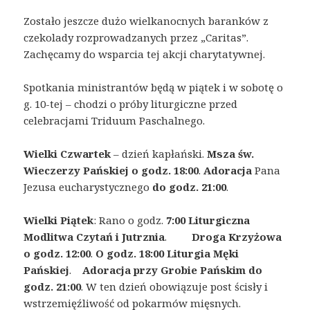
Zostało jeszcze dużo wielkanocnych baranków z
czekolady rozprowadzanych przez „Caritas”.
Zachęcamy do wsparcia tej akcji charytatywnej.
Spotkania ministrantów będą w piątek i w sobotę o
g. 10-tej – chodzi o próby liturgiczne przed
celebracjami Triduum Paschalnego.
Wielki Czwartek
– dzień kapłański.
Msza św.
Wieczerzy Pańskiej o godz. 18:00
.
Adoracja
Pana
Jezusa eucharystycznego
do godz. 21:00
.
Wielki Piątek
: Rano o godz.
7:00 Liturgiczna
Modlitwa Czytań i Jutrznia
.
Droga Krzyżowa
o godz. 12:00
.
O godz. 18:00 Liturgia Męki
Pańskiej
.
Adoracja przy Grobie Pańskim do
godz. 21:00
. W ten dzień obowiązuje post ścisły i
wstrzemięźliwość od pokarmów mięsnych.