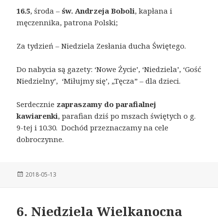
16.5
, środa –
św. Andrzeja Boboli
, kapłana i
męczennika, patrona Polski;
Za tydzień – Niedziela Zesłania ducha Świętego.
Do nabycia są gazety: ‘Nowe Życie’, ‘Niedziela’, ‘Gość
Niedzielny’, ‘Miłujmy się’, „Tęcza” – dla dzieci.
Serdecznie
zapraszamy do parafialnej
kawiarenki
, parafian dziś po mszach świętych o g.
9-tej i 10.30. Dochód przeznaczamy na cele
dobroczynne.
Posted
2018-05-13
on
6. Niedziela Wielkanocna