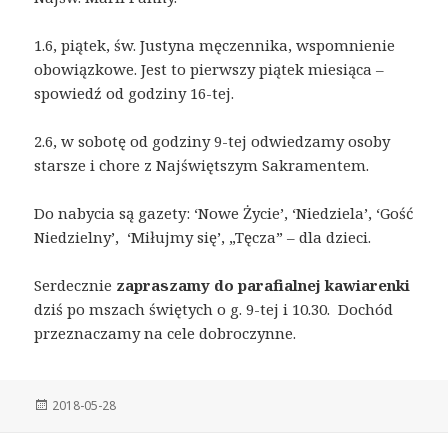
1.6, piątek, św. Justyna męczennika, wspomnienie
obowiązkowe. Jest to pierwszy piątek miesiąca –
spowiedź od godziny 16-tej.
2.6, w sobotę od godziny 9-tej odwiedzamy osoby
starsze i chore z Najświętszym Sakramentem.
Do nabycia są gazety: ‘Nowe Życie’, ‘Niedziela’, ‘Gość
Niedzielny’, ‘Miłujmy się’, „Tęcza” – dla dzieci.
Serdecznie
zapraszamy do parafialnej kawiarenki
dziś po mszach świętych o g. 9-tej i 10.30. Dochód
przeznaczamy na cele dobroczynne.
Posted
2018-05-28
on