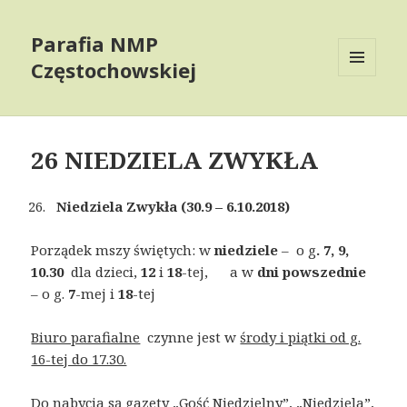
Parafia NMP
Częstochowskiej
MENU
AND
WIDGETS
26 NIEDZIELA ZWYKŁA
Niedziela Zwykła (30.9 – 6.10.2018)
Porządek mszy świętych: w
niedziele
– o g
. 7, 9,
10.30
dla dzieci,
12
i
18
-tej, a w
dni powszednie
– o g.
7
-mej i
18
-tej
Biuro parafialne
czynne jest w
środy i piątki od g.
16-tej do 17.30.
Do nabycia są gazety „Gość Niedzielny”, „Niedziela”,