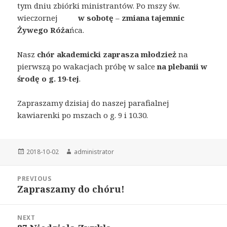
tym dniu zbiórki ministrantów. Po mszy św.
wieczornej
w sobotę
–
zmiana tajemnic
Żywego Róża
ńca.
Nasz
chór akademicki zaprasza młodzież
na
pierwszą po wakacjach próbę w salce
na plebanii w
środę o g. 19-tej
.
Zapraszamy dzisiaj do naszej parafialnej
kawiarenki po mszach o g. 9 i 10.30.
Posted
2018-10-02
Author
administrator
on
Post
PREVIOUS
navigation
Zapraszamy do chóru!
Previous
post:
NEXT