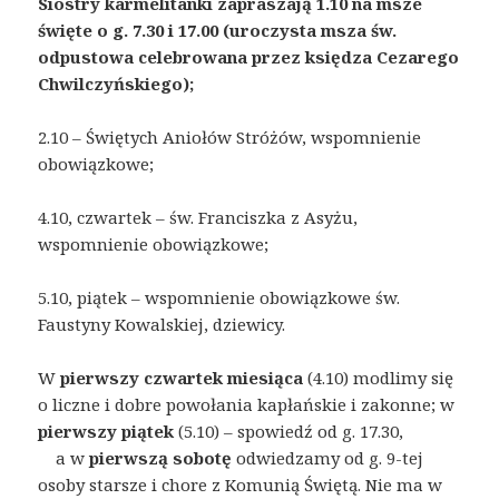
Siostry karmelitanki zapraszają 1.10 na msze
święte o g. 7.30 i 17.00 (uroczysta msza św.
odpustowa celebrowana przez księdza Cezarego
Chwilczyńskiego);
2.10 – Świętych Aniołów Stróżów, wspomnienie
obowiązkowe;
4.10, czwartek – św. Franciszka z Asyżu,
wspomnienie obowiązkowe;
5.10, piątek – wspomnienie obowiązkowe św.
Faustyny Kowalskiej, dziewicy.
W
pierwszy czwartek miesiąca
(4.10) modlimy się
o liczne i dobre powołania kapłańskie i zakonne; w
pierwszy piątek
(5.10) – spowiedź od g. 17.30,
a w
pierwszą sobotę
odwiedzamy od g. 9-tej
osoby starsze i chore z Komunią Świętą. Nie ma w