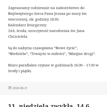
Zapraszamy codziennie na nabożeństwo do
Najświętszego Serca Pana Jezusa po mszy św.
wieczornej, ok. godziny 18.30.
Kalendarz liturgiczny:
24.6, środa, uroczystość narodzenia św. Jana
Chrzciciela.
Są do nabycia czasopisma “Nowe życie”,
“Niedziela”, “Trwajcie w miłości”, “Misyjne drogi”.
Biuro parafialne czynne w godzinach 16.00 – 17.30 w
środy i piątki.
Posted
2026-06-21
on
11. niedziela zwykła, 14.6,