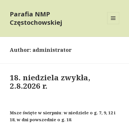
Parafia NMP
Częstochowskiej
MENU
AND
WIDGETS
Author:
administrator
18. niedziela zwykła,
2.8.2026 r.
Msze święte w sierpniu
:
w niedziele o g. 7, 9, 12 i
18
,
w dni powszednie o g. 18
.