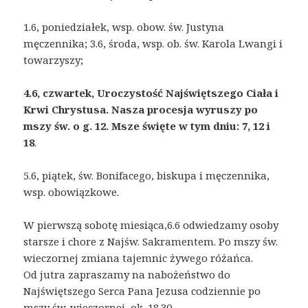
1.6, poniedziałek, wsp. obow. św. Justyna
męczennika; 3.6, środa, wsp. ob. św. Karola Lwangi i
towarzyszy;
4.6, czwartek, Uroczystość Najświętszego Ciała i
Krwi Chrystusa. Nasza procesja wyruszy po
mszy św. o g. 12. Msze święte w tym dniu: 7, 12 i
18
.
5.6, piątek, św. Bonifacego, biskupa i męczennika,
wsp. obowiązkowe.
W pierwszą sobotę miesiąca,6.6 odwiedzamy osoby
starsze i chore z Najśw. Sakramentem. Po mszy św.
wieczornej zmiana tajemnic żywego różańca.
Od jutra zapraszamy na nabożeństwo do
Najświętszego Serca Pana Jezusa codziennie po
mszy św. wieczornej, ok. 18.30.