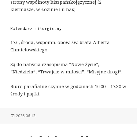
strony wspólnoty hiszpańskojęzycznej (2
kiermasze, w Łozinie i u nas).
Kalendarz liturgiczny:
17.6, środa, wspomn. obow. św. brata Alberta
Chmielowskiego.
Są do nabycia czasopisma “Nowe życie”,
“Niedziela”, “Trwajcie w miłości”, “Misyjne drogi”.
Biuro parafialne czynne w godzinach 16.00 – 17.30 w
środy i piątki.
Posted
2026-06-13
on