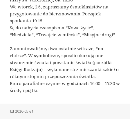
We wtorek, 2.6, zapraszamy ósmoklasistów na
przygotowanie do bierzmowania. Początek
spotkania 19.15.
Są do nabycia czasopisma “Nowe życie”,
“Niedziela”, “Trwajcie w miłości”, “Misyjne drogi”.
Zamontowaliśmy dwa ostatnie witraże, “na
chórze”. W symboliczny sposób ukazują one
stworzenie świata i powstanie światła (początki
Księgi Rodzaju) – wykonane są z mieszanki szkieł o
różnym stopniu przepuszczania światła.
Biuro parafialne czynne w godzinach 16.00 – 17.30 w
środy i piątki.
Posted
2026-05-31
on