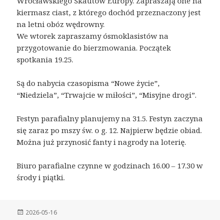
Wrocławskiego Skautów Europy. Zapraszają one na
kiermasz ciast, z którego dochód przeznaczony jest
na letni obóz wędrowny.
We wtorek zapraszamy ósmoklasistów na
przygotowanie do bierzmowania. Początek
spotkania 19.25.
Są do nabycia czasopisma “Nowe życie”,
“Niedziela”, “Trwajcie w miłości”, “Misyjne drogi”.
Festyn parafialny planujemy na 31.5. Festyn zaczyna
się zaraz po mszy św. o g. 12. Najpierw będzie obiad.
Można już przynosić fanty i nagrody na loterię.
Biuro parafialne czynne w godzinach 16.00 – 17.30 w
środy i piątki.
Posted
2026-05-16