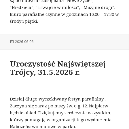
Są do nabycia czasopisma “Nowe życie”,
“Niedziela”, “Trwajcie w miłości”, “Misyjne drogi”.
Biuro parafialne czynne w godzinach 16.00 – 17.30 w
środy i piątki.
Posted
2026-06-06
on
Uroczystość Najświętszej
Trójcy, 31.5.2026 r.
Dzisiaj długo wyczekiwany festyn parafialny .
Zaczyna się zaraz po mszy św. o g. 12. Najpierw
będzie obiad. Dziękujemy serdecznie wszystkim,
którzy pomagają w organizacji tego wydarzenia.
Nabożeństwo majowe w parku.