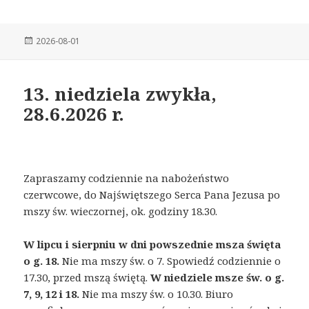
Posted
2026-08-01
on
13. niedziela zwykła,
28.6.2026 r.
Zapraszamy codziennie na nabożeństwo
czerwcowe, do Najświętszego Serca Pana Jezusa po
mszy św. wieczornej, ok. godziny 18.30.
W lipcu i sierpniu w dni powszednie msza święta
o g. 18.
Nie ma mszy św. o 7. Spowiedź codziennie o
17.30, przed mszą świętą.
W niedziele msze św. o g.
7, 9, 12 i 18.
Nie ma mszy św. o 10.30. Biuro