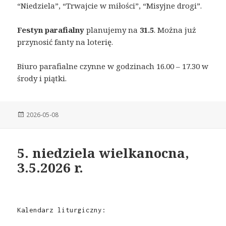
“Niedziela”, “Trwajcie w miłości”, “Misyjne drogi”.
Festyn parafialny
planujemy na
31.5
. Można już
przynosić fanty na loterię.
Biuro parafialne czynne w godzinach 16.00 – 17.30 w
środy i piątki.
Posted
2026-05-08
on
5. niedziela wielkanocna,
3.5.2026 r.
Kalendarz liturgiczny: