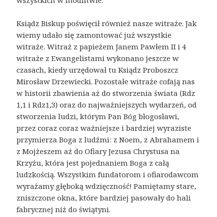
Ksiądz Biskup poświęcił również nasze witraże. Jak
wiemy udało się zamontować już wszystkie
witraże. Witraż z papieżem Janem Pawłem II i 4
witraże z Ewangelistami wykonano jeszcze w
czasach, kiedy urzędował tu Ksiądz Proboszcz
Mirosław Drzewiecki. Pozostałe witraże cofają nas
w historii zbawienia aż do stworzenia świata (Rdz
1,1 i Rdz1,3) oraz do najważniejszych wydarzeń, od
stworzenia ludzi, którym Pan Bóg błogosławi,
przez coraz coraz ważniejsze i bardziej wyraziste
przymierza Boga z ludźmi: z Noem, z Abrahamem i
z Mojżeszem aż do Ofiary Jezusa Chrystusa na
Krzyżu, która jest pojednaniem Boga z całą
ludzkością. Wszystkim fundatorom i ofiarodawcom
wyrażamy głęboką wdzięczność! Pamiętamy stare,
zniszczone okna, które bardziej pasowały do hali
fabrycznej niż do świątyni.