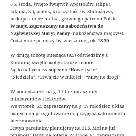
6.5, środa, święto świętych Apostołów, Filipa i
Jakuba; 8.5, piątek, uroczystość św. Stanisława,
biskupa i męczennika, głównego patrona Polski
W maju zapraszamy na nabożeństwa do
Najświętszej Maryi Panny
(nabożeństwa majowe).
Codziennie po mszy św. wieczornej, ok.
18.30
.
W drugą sobotę miesiąca (9.5) odwiedzimy z
Komunią świętą osoby starsze i chore.
Są do nabycia czasopisma “Nowe życie”,
“Niedziela”, “Trwajcie w miłości”, “Misyjne drogi”.
W poniedziałek na g. 19-tą zapraszamy
ministrantów i lektorów.
We wtorek, 5.5 zapraszamy na g. 19 młodzież z klas
ósmych na przygotowanie do przyjęcia sakramentu
bierzmowania.
Festyn parafialny planujemy na 31.5. Można już
przynosić fanty na loterię. W środę, 6.5 zapraszamy