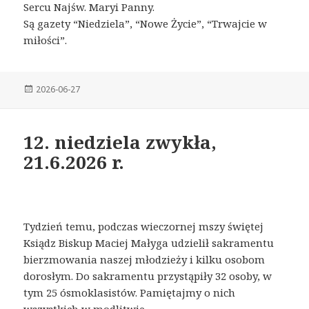
Sercu Najśw. Maryi Panny.
Są gazety “Niedziela”, “Nowe Życie”, “Trwajcie w
miłości”.
Posted
2026-06-27
on
12. niedziela zwykła,
21.6.2026 r.
Tydzień temu, podczas wieczornej mszy świętej
Ksiądz Biskup Maciej Małyga udzielił sakramentu
bierzmowania naszej młodzieży i kilku osobom
dorosłym. Do sakramentu przystąpiły 32 osoby, w
tym 25 ósmoklasistów. Pamiętajmy o nich
wszystkich w modlitwie.