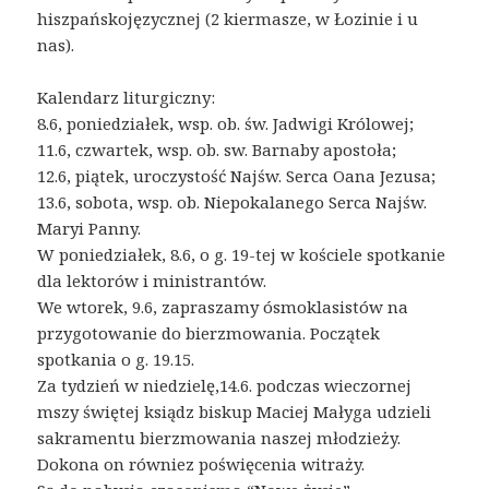
hiszpańskojęzycznej (2 kiermasze, w Łozinie i u
nas).
Kalendarz liturgiczny:
8.6, poniedziałek, wsp. ob. św. Jadwigi Królowej;
11.6, czwartek, wsp. ob. sw. Barnaby apostoła;
12.6, piątek, uroczystość Najśw. Serca Oana Jezusa;
13.6, sobota, wsp. ob. Niepokalanego Serca Najśw.
Maryi Panny.
W poniedziałek, 8.6, o g. 19-tej w kościele spotkanie
dla lektorów i ministrantów.
We wtorek, 9.6, zapraszamy ósmoklasistów na
przygotowanie do bierzmowania. Początek
spotkania o g. 19.15.
Za tydzień w niedzielę,14.6. podczas wieczornej
mszy świętej ksiądz biskup Maciej Małyga udzieli
sakramentu bierzmowania naszej młodzieży.
Dokona on równiez poświęcenia witraży.