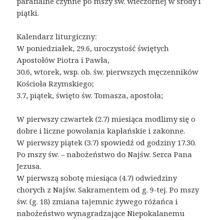
parafialne czynne po mszy św. wieczornej w środy i
piątki.
Kalendarz liturgiczny:
W poniedziałek, 29.6, uroczystość świętych
Apostołów Piotra i Pawła,
30.6, wtorek, wsp. ob. św. pierwszych męczenników
Kościoła Rzymskiego;
3.7, piątek, święto św. Tomasza, apostoła;
W pierwszy czwartek (2.7) miesiąca modlimy się o
dobre i liczne powołania kapłańskie i zakonne.
W pierwszy piątek (3.7) spowiedź od godziny 17.30.
Po mszy św. – nabożeństwo do Najśw. Serca Pana
Jezusa.
W pierwszą sobotę miesiąca (4.7) odwiedziny
chorych z Najśw. Sakramentem od g. 9-tej. Po mszy
św. (g. 18) zmiana tajemnic żywego różańca i
nabożeństwo wynagradzające Niepokalanemu