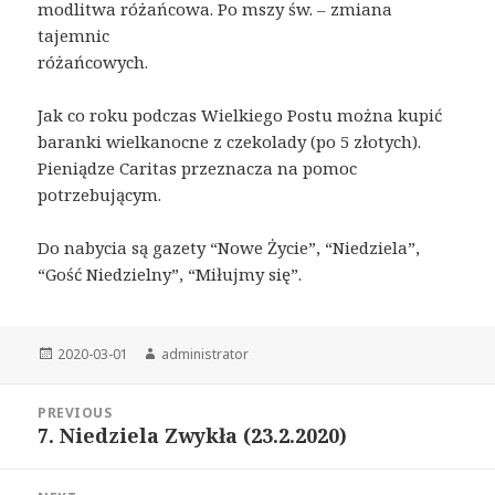
modlitwa różańcowa. Po mszy św. – zmiana
tajemnic
różańcowych.
Jak co roku podczas Wielkiego Postu można kupić
baranki wielkanocne z czekolady (po 5 złotych).
Pieniądze Caritas przeznacza na pomoc
potrzebującym.
Do nabycia są gazety “Nowe Życie”, “Niedziela”,
“Gość Niedzielny”, “Miłujmy się”.
Posted
2020-03-01
Author
administrator
on
Post
PREVIOUS
navigation
7. Niedziela Zwykła (23.2.2020)
Previous
post: