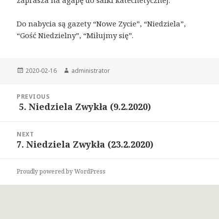
zaprasza na agapę do salki katechetycznej.
Do nabycia są gazety “Nowe Zycie”, “Niedziela”,
“Gość Niedzielny”, “Miłujmy się”.
Posted
2020-02-16
Author
administrator
on
Post
PREVIOUS
navigation
5. Niedziela Zwykła (9.2.2020)
Previous
post:
NEXT
7. Niedziela Zwykła (23.2.2020)
Next
post:
Proudly powered by WordPress