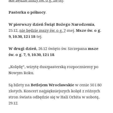
Nie będzie mszy św. o g. 18-tej
.
Pasterka o
północy
.
W pierwszy dzień Świąt Bożego Narodzenia
,
25.12,
nie będzie mszy św. o g. 7
-mej.
Msze św. o g.
9, 10.30, 12 i 18
-tej.
W drugi dzień
, 26.12 święto św. Szczepana
msze
św. o g. 7, 9, 10.30, 12 i 18
.
„Kolędę”, wizytę duszpasterską rozpoczniemy po
Nowym Roku.
Są bilety na
Betlejem Wrocławskie
w cenie 50 i 80
złotych. Koncert najpiękniejszych kolęd z różnych
stron świata odbędzie się w Hali Orbita w sobotę,
29.12.