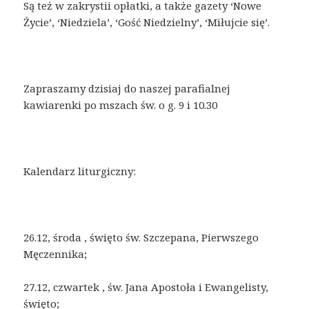
Są też w zakrystii opłatki, a także gazety ‘Nowe
Życie’, ‘Niedziela’, ‘Gość Niedzielny’, ‘Miłujcie się’.
Zapraszamy dzisiaj do naszej parafialnej
kawiarenki po mszach św. o g. 9 i 10.30
Kalendarz liturgiczny:
26.12, środa , święto św. Szczepana, Pierwszego
Męczennika;
27.12, czwartek , św. Jana Apostoła i Ewangelisty,
święto;