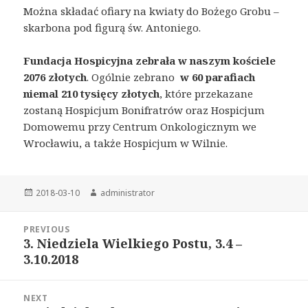
Można składać ofiary na kwiaty do Bożego Grobu –
skarbona pod figurą św. Antoniego.
Fundacja Hospicyjna zebrała w naszym kościele
2076 złotych
. Ogólnie zebrano
w 60 parafiach
niemal 210 tysięcy
złotych
, które przekazane
zostaną Hospicjum Bonifratrów oraz Hospicjum
Domowemu przy Centrum Onkologicznym we
Wrocławiu, a także Hospicjum w Wilnie.
Posted
2018-03-10
Author
administrator
on
Post
PREVIOUS
navigation
3. Niedziela Wielkiego Postu, 3.4 –
Previous
3.10.2018
post:
NEXT