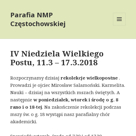
Parafia NMP
Częstochowskiej
MENU
AND
WIDGETS
IV Niedziela Wielkiego
Postu, 11.3 – 17.3.2018
Rozpoczynamy dzisiaj
rekolekcje wielkopostne
.
Prowadzi je ojciec Mirosław Salamoński. Karmelita.
Nauki – dzisiaj na wszystkich mszach świętych. A
następnie
w poniedziałek, wtorek i środę o g. 8
rano i o 18-tej
. Na zakończenie rekolekcji podczas
mszy św. o g. 18 wystąpi nasz parafialny chór
akademicki.