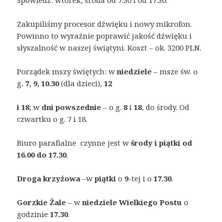
Spowiedź: wtorek, środa od 7.30 i od 17.30.
Zakupiliśmy procesor dźwięku i nowy mikrofon.
Powinno to wyraźnie poprawić jakość dźwięku i
słyszalność w naszej świątyni. Koszt – ok. 3200 PLN.
Porządek mszy świętych: w
niedziele
– msze św. o
g
. 7, 9, 10.30
(dla dzieci),
12
i 18
; w
dni powszednie
– o g.
8
i
18
, do środy. Od
czwartku o g. 7 i 18.
Biuro parafialne czynne jest w
środy i piątki od
16.00 do 17.30
.
Droga krzyżowa
–w
piątki
o
9
-tej i o
17.30
.
Gorzkie Żale
– w
niedziele Wielkiego Postu
o
godzinie
17.30
.