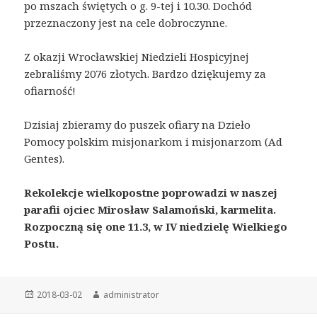
po mszach świętych o g. 9-tej i 10.30. Dochód
przeznaczony jest na cele dobroczynne.
Z okazji Wrocławskiej Niedzieli Hospicyjnej
zebraliśmy 2076 złotych. Bardzo dziękujemy za
ofiarność!
Dzisiaj zbieramy do puszek ofiary na Dzieło
Pomocy polskim misjonarkom i misjonarzom (Ad
Gentes).
Rekolekcje wielkopostne poprowadzi w naszej
parafii ojciec Mirosław Salamoński, karmelita.
Rozpoczną się one 11.3, w IV niedzielę Wielkiego
Postu.
Posted
2018-03-02
Author
administrator
on