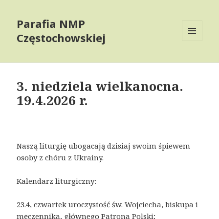
Parafia NMP
Częstochowskiej
MENU
AND
WIDGETS
3. niedziela wielkanocna.
19.4.2026 r.
Naszą liturgię ubogacają dzisiaj swoim śpiewem
osoby z chóru z Ukrainy.
Kalendarz liturgiczny:
23.4, czwartek uroczystość św. Wojciecha, biskupa i
męczennika, głównego Patrona Polski;