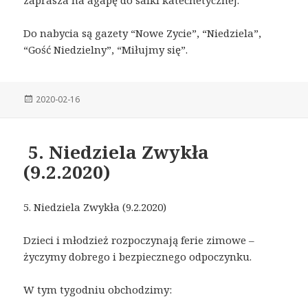
zaprasza na agapę do salki katechetycznej.
Do nabycia są gazety “Nowe Zycie”, “Niedziela”,
“Gość Niedzielny”, “Miłujmy się”.
Posted
2020-02-16
on
5. Niedziela Zwykła
(9.2.2020)
5. Niedziela Zwykła (9.2.2020)
Dzieci i młodzież rozpoczynają ferie zimowe –
życzymy dobrego i bezpiecznego odpoczynku.
W tym tygodniu obchodzimy: