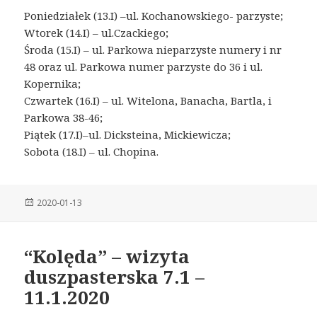
Poniedziałek (13.I) –ul. Kochanowskiego- parzyste;
Wtorek (14.I) – ul.Czackiego;
Środa (15.I) – ul. Parkowa nieparzyste numery i nr
48 oraz ul. Parkowa numer parzyste do 36 i ul.
Kopernika;
Czwartek (16.I) – ul. Witelona, Banacha, Bartla, i
Parkowa 38-46;
Piątek (17.I)–ul. Dicksteina, Mickiewicza;
Sobota (18.I) – ul. Chopina.
Posted
2020-01-13
on
“Kolęda” – wizyta
duszpasterska 7.1 –
11.1.2020