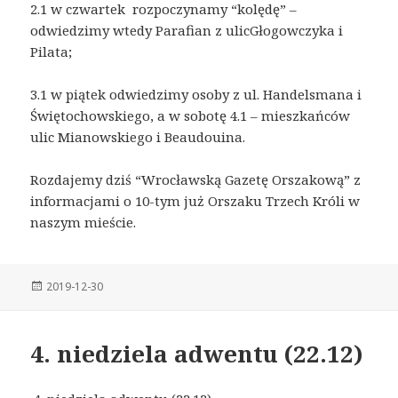
2.1 w czwartek rozpoczynamy “kolędę” –
odwiedzimy wtedy Parafian z ulicGłogowczyka i
Pilata;
3.1 w piątek odwiedzimy osoby z ul. Handelsmana i
Świętochowskiego, a w sobotę 4.1 – mieszkańców
ulic Mianowskiego i Beaudouina.
Rozdajemy dziś “Wrocławską Gazetę Orszakową” z
informacjami o 10-tym już Orszaku Trzech Króli w
naszym mieście.
Posted
2019-12-30
on
4. niedziela adwentu (22.12)