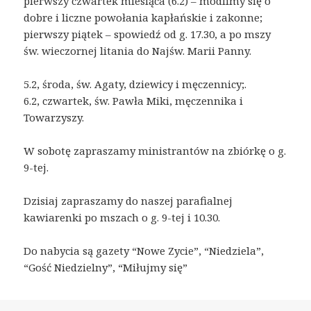
pierwszy czwartek miesiąca (6.2) – modlimy się o
dobre i liczne powołania kapłańskie i zakonne;
pierwszy piątek – spowiedź od g. 17.30, a po mszy
św. wieczornej litania do Najśw. Marii Panny.
5.2, środa, św. Agaty, dziewicy i męczennicy;.
6.2, czwartek, św. Pawła Miki, męczennika i
Towarzyszy.
W sobotę zapraszamy ministrantów na zbiórkę o g.
9-tej.
Dzisiaj zapraszamy do naszej parafialnej
kawiarenki po mszach o g. 9-tej i 10.30.
Do nabycia są gazety “Nowe Zycie”, “Niedziela”,
“Gość Niedzielny”, “Miłujmy się”