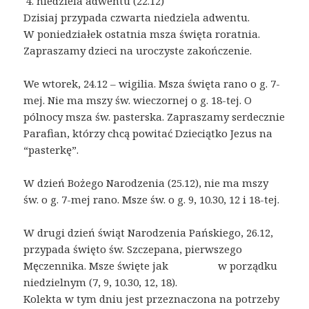
4. niedziela adwentu (22.12)
Dzisiaj przypada czwarta niedziela adwentu.
W poniedziałek ostatnia msza święta roratnia.
Zapraszamy dzieci na uroczyste zakończenie.
We wtorek, 24.12 – wigilia. Msza święta rano o g. 7-
mej. Nie ma mszy św. wieczornej o g. 18-tej. O
pólnocy msza św. pasterska. Zapraszamy serdecznie
Parafian, którzy chcą powitać Dzieciątko Jezus na
“pasterkę”.
W dzień Bożego Narodzenia (25.12), nie ma mszy
św. o g. 7-mej rano. Msze św. o g. 9, 10.30, 12 i 18-tej.
W drugi dzień świąt Narodzenia Pańskiego, 26.12,
przypada święto św. Szczepana, pierwszego
Męczennika. Msze święte jak w porządku
niedzielnym (7, 9, 10.30, 12, 18).
Kolekta w tym dniu jest przeznaczona na potrzeby