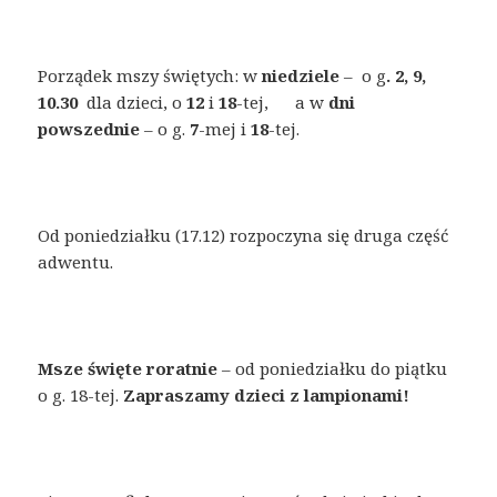
Porządek mszy świętych: w
niedziele
– o g
. 2, 9,
10.30
dla dzieci, o
12
i
18
-tej, a w
dni
powszednie
– o g.
7
-mej i
18
-tej.
Od poniedziałku (17.12) rozpoczyna się druga część
adwentu.
Msze święte roratnie
– od poniedziałku do piątku
o g. 18-tej.
Zapraszamy dzieci
z lampionami!