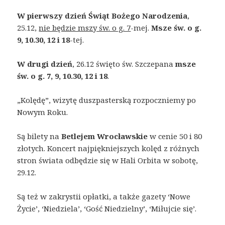
W pierwszy dzień Świąt Bożego Narodzenia
,
25.12,
nie będzie mszy św. o g. 7
-mej.
Msze św. o g.
9, 10.30, 12 i 18
-tej.
W drugi dzień
, 26.12 święto św. Szczepana
msze
św. o g. 7, 9, 10.30, 12 i 18
.
„Kolędę”, wizytę duszpasterską rozpoczniemy po
Nowym Roku.
Są bilety na
Betlejem Wrocławskie
w cenie 50 i 80
złotych. Koncert najpiękniejszych kolęd z różnych
stron świata odbędzie się w Hali Orbita w sobotę,
29.12.
Są też w zakrystii opłatki, a także gazety ‘Nowe
Życie’, ‘Niedziela’, ‘Gość Niedzielny’, ‘Miłujcie się’.