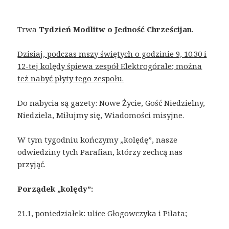
Trwa
Tydzień Modlitw o Jedność Chrześcijan
.
Dzisiaj, podczas mszy świętych o godzinie 9, 10.30 i
12-tej kolędy śpiewa zespół Elektrogórale; można
też nabyć płyty tego zespołu.
Do nabycia są gazety: Nowe Życie, Gość Niedzielny,
Niedziela, Miłujmy się, Wiadomości misyjne.
W tym tygodniu kończymy „kolędę”, nasze
odwiedziny tych Parafian, którzy zechcą nas
przyjąć.
Porządek „kolędy”:
21.1, poniedziałek: ulice Głogowczyka i Pilata;