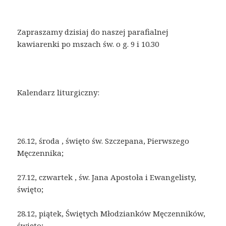
Zapraszamy dzisiaj do naszej parafialnej
kawiarenki po mszach św. o g. 9 i 10.30
Kalendarz liturgiczny:
26.12, środa , święto św. Szczepana, Pierwszego
Męczennika;
27.12, czwartek , św. Jana Apostoła i Ewangelisty,
święto;
28.12, piątek, Świętych Młodzianków Męczenników,
święto;