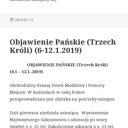
Posted
2019-01-12
on
Objawienie Pańskie (Trzech
Króli) (6-12.1.2019)
OBJAWIENIE PAŃSKIE (Trzech Króli)
(6.1 – 12.1..2019)
Obchodzimy dzisiaj Dzień Modlitwy i Pomocy
Misjom. W kościołach w całej Polsce
przeprowadzana jest zbiórka na potrzeby misyjne.
Dziś pierwsza niedziela miesiąca. Wystawienie
Najświętszego Sakramentu i adoracja po mszy
świętej o g. 12-tej. Zakończenie adoracji o g. 15-tej.