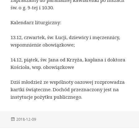
Zapraszamy do parafialnej kawiarenki po mszach
św. o g. 9-tej i 10.30.
Kalendarz liturgiczny:
13.12, czwartek, św. Łucji, dziewicy i męczennicy,
wspomnienie obowiązkowe;
14.12, piątek, św. Jana od Krzyża, kapłana i doktora
Kościoła, wsp. obowiązkowe
Dziś młodzież ze wspólnoty oazowej rozprowadza
kartki świąteczne. Dochód przeznaczony jest na
instytucje pożytku publicznego.
Posted
2018-12-09
on