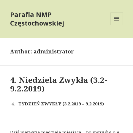
Parafia NMP
Częstochowskiej
MENU
AND
WIDGETS
Author:
administrator
4. Niedziela Zwykła (3.2-
9.2.2019)
TYDZIEŃ ZWYKŁY (3.2.2019 – 9.2.2019)
Dziś pierwsza niedziela miesiąca – po mszy św. o g.