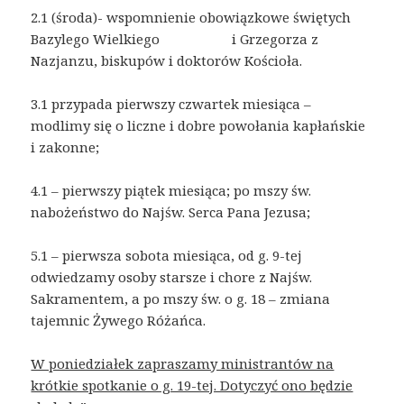
2.1 (środa)- wspomnienie obowiązkowe świętych
Bazylego Wielkiego i Grzegorza z
Nazjanzu, biskupów i doktorów Kościoła.
3.1 przypada pierwszy czwartek miesiąca –
modlimy się o liczne i dobre powołania kapłańskie
i zakonne;
4.1 – pierwszy piątek miesiąca; po mszy św.
nabożeństwo do Najśw. Serca Pana Jezusa;
5.1 – pierwsza sobota miesiąca, od g. 9-tej
odwiedzamy osoby starsze i chore z Najśw.
Sakramentem, a po mszy św. o g. 18 – zmiana
tajemnic Żywego Różańca.
W poniedziałek zapraszamy ministrantów na
krótkie spotkanie o g. 19-tej. Dotyczyć ono będzie