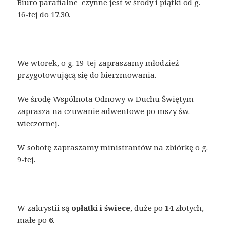
Biuro parafialne czynne jest w środy i piątki od g.
16-tej do 17.30.
We wtorek, o g. 19-tej zapraszamy młodzież
przygotowującą się do bierzmowania.
We środę Wspólnota Odnowy w Duchu Świętym
zaprasza na czuwanie adwentowe po mszy św.
wieczornej.
W sobotę zapraszamy ministrantów na zbiórkę o g.
9-tej.
W zakrystii są
opłatki i świece
, duże po
14
złotych,
małe po
6
.