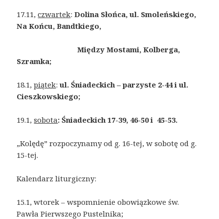
17.11,
czwartek
:
Dolina Słońca, ul. Smoleńskiego,
Na Końcu, Bandtkiego,
Między Mostami, Kolberga,
Szramka;
18.1,
piątek
:
ul. Śniadeckich – parzyste 2-44 i ul.
Cieszkowskiego;
19.1,
sobota
: Śniadeckich 17-39, 46-50 i 45-53.
„Kolędę” rozpoczynamy od g. 16-tej, w sobotę od g.
15-tej.
Kalendarz liturgiczny:
15.1, wtorek – wspomnienie obowiązkowe św.
Pawła Pierwszego Pustelnika;