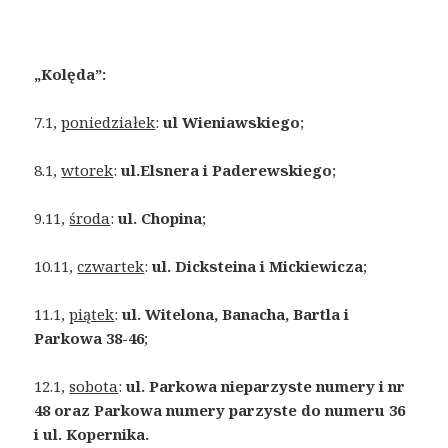
„Kolęda”:
7.1,
poniedziałek
:
ul Wieniawskiego
;
8.1,
wtorek
:
ul.Elsnera i Paderewskiego
;
9.11,
środa
:
ul. Chopina
;
10.11,
czwartek
:
ul. Dicksteina i Mickiewicza
;
11.1,
piątek
:
ul. Witelona, Banacha, Bartla i
Parkowa 38-46
;
12.1,
sobota
:
ul. Parkowa nieparzyste numery i nr
48 oraz Parkowa numery parzyste do numeru 36
i ul. Kopernika.