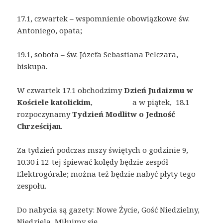
17.1, czwartek – wspomnienie obowiązkowe św.
Antoniego, opata;
19.1, sobota – św. Józefa Sebastiana Pelczara,
biskupa.
W czwartek 17.1 obchodzimy
Dzień Judaizmu w
Kościele katolickim
, a w piątek, 18.1
rozpoczynamy
Tydzień Modlitw o Jedność
Chrześcijan
.
Za tydzień podczas mszy świętych o godzinie 9,
10.30 i 12-tej śpiewać kolędy będzie zespół
Elektrogórale; można też będzie nabyć płyty tego
zespołu.
Do nabycia są gazety: Nowe Życie, Gość Niedzielny,
Niedziela, Miłujmy się.