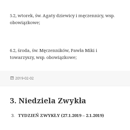
5.2, wtorek, św. Agaty dziewicy i męczennicy, wsp.
obowiązkowe;
6.2, środa, św. Męczenników, Pawła Miki i
towarzyszy, wsp. obowiązkowe;
Posted
2019-02-02
on
3. Niedziela Zwykła
TYDZIEŃ ZWYKŁY (27.1.2019 – 2.1.2019)