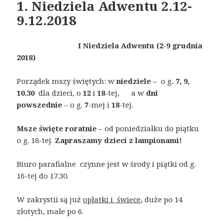
1. Niedziela Adwentu 2.12-
9.12.2018
I Niedziela Adwentu (2-9 grudnia
2018)
Porządek mszy świętych: w
niedziele
– o g
. 7, 9,
10.30
dla dzieci, o
12
i
18
-tej, a w
dni
powszednie
– o g.
7
-mej i
18
-tej.
Msze święte roratnie
– od poniedziałku do piątku
o g. 18-tej.
Zapraszamy dzieci
z lampionami!
Biuro parafialne czynne jest w środy i piątki od g.
16-tej do 17.30.
W zakrystii są już
opłatki i świece
, duże po 14
złotych, małe po 6.