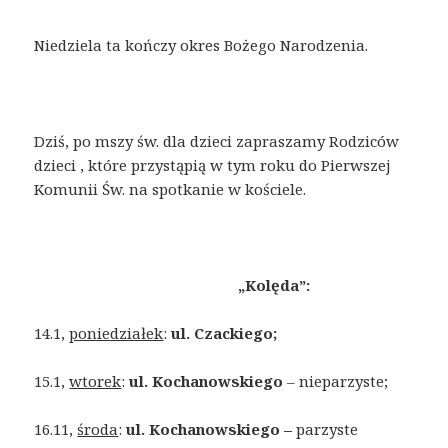
Niedziela ta kończy okres Bożego Narodzenia.
Dziś, po mszy św. dla dzieci zapraszamy Rodziców
dzieci , które przystąpią w tym roku do Pierwszej
Komunii Św. na spotkanie w kościele.
„Kolęda”:
14.1,
poniedziałek
:
ul. Czackiego;
15.1,
wtorek
:
ul.
Kochanowskiego
– nieparzyste;
16.11,
środa
:
ul. Kochanowskiego –
parzyste